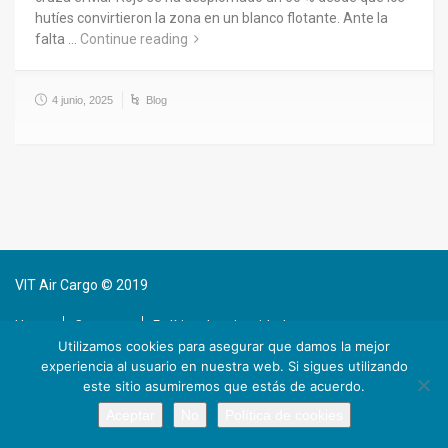
hutíes convirtieron la zona en un blanco flotante. Ante la
falta …
Continue reading
4 junio, 2025
Blog
VIT Air Cargo © 2019
Home
Contacto
Política de privacidad
Utilizamos cookies para asegurar que damos la mejor
experiencia al usuario en nuestra web. Si sigues utilizando
este sitio asumiremos que estás de acuerdo.
Aceptar
No
Política de cookies